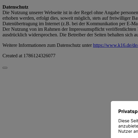
Datenschutz
Die Nutzung unserer Webseite ist in der Regel ohne Angabe persone
erhoben werden, erfolgt dies, soweit möglich, stets auf freiwilliger
Datenübertragung im Internet (z.B. bei der Kommunikation per E-Mail
Der Nutzung von im Rahmen der Impressumspflicht veröffentlichten K
ausdrücklich widersprochen. Die Betreiber der Seiten behalten sich 
Weitere Informationen zum Datenschutz unter
https://www.k16.de/de
Created at
1786124326077