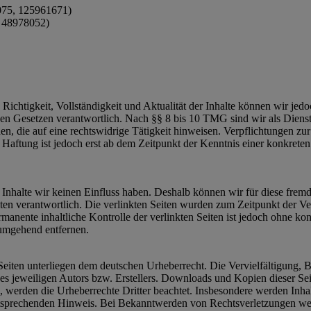
4075, 125961671)
 48978052)
die Richtigkeit, Vollständigkeit und Aktualität der Inhalte können wir
n Gesetzen verantwortlich. Nach §§ 8 bis 10 TMG sind wir als Dienstean
, die auf eine rechtswidrige Tätigkeit hinweisen. Verpflichtungen z
e Haftung ist jedoch erst ab dem Zeitpunkt der Kenntnis einer konkre
n Inhalte wir keinen Einfluss haben. Deshalb können wir für diese fre
 Seiten verantwortlich. Die verlinkten Seiten wurden zum Zeitpunkt der
manente inhaltliche Kontrolle der verlinkten Seiten ist jedoch ohne ko
umgehend entfernen.
n Seiten unterliegen dem deutschen Urheberrecht. Die Vervielfältigung,
 jeweiligen Autors bzw. Erstellers. Downloads und Kopien dieser Seite
n, werden die Urheberrechte Dritter beachtet. Insbesondere werden Inhal
tsprechenden Hinweis. Bei Bekanntwerden von Rechtsverletzungen wer