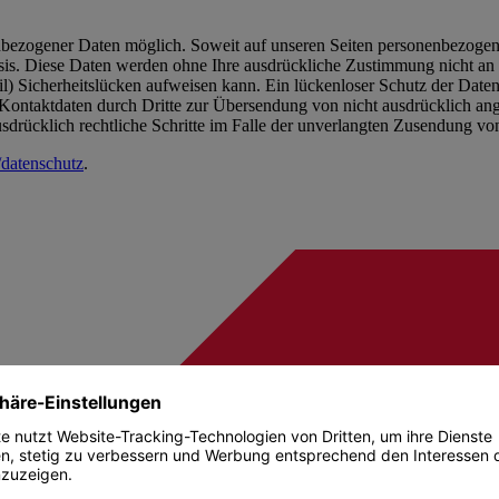
nbezogener Daten möglich. Soweit auf unseren Seiten personenbezogen
 Basis. Diese Daten werden ohne Ihre ausdrückliche Zustimmung nicht an 
) Sicherheitslücken aufweisen kann. Ein lückenloser Schutz der Daten v
ontaktdaten durch Dritte zur Übersendung von nicht ausdrücklich ang
ausdrücklich rechtliche Schritte im Falle der unverlangten Zusendung 
/datenschutz
.