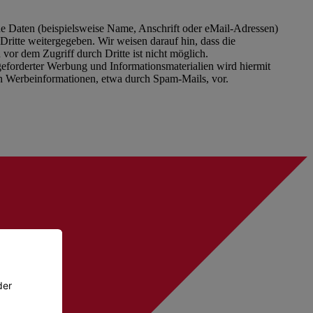
e Daten (beispielsweise Name, Anschrift oder eMail-Adressen)
Dritte weitergegeben. Wir weisen darauf hin, dass die
or dem Zugriff durch Dritte ist nicht möglich.
eforderter Werbung und Informationsmaterialien wird hiermit
von Werbeinformationen, etwa durch Spam-Mails, vor.