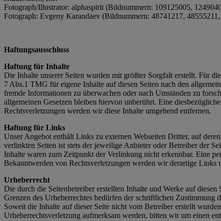
Fotograph/Illustrator: alphaspirit (Bildnummern: 109125005, 12490
Fotograph: Evgeny Karandaev (Bildnummern: 48741217, 48555211,
Haftungsausschluss
Haftung für Inhalte
Die Inhalte unserer Seiten wurden mit größter Sorgfalt erstellt. Für 
7 Abs.1 TMG für eigene Inhalte auf diesen Seiten nach den allgemeine
fremde Informationen zu überwachen oder nach Umständen zu forschen
allgemeinen Gesetzen bleiben hiervon unberührt. Eine diesbezüglich
Rechtsverletzungen werden wir diese Inhalte umgehend entfernen.
Haftung für Links
Unser Angebot enthält Links zu externen Webseiten Dritter, auf dere
verlinkten Seiten ist stets der jeweilige Anbieter oder Betreiber der
Inhalte waren zum Zeitpunkt der Verlinkung nicht erkennbar. Eine per
Bekanntwerden von Rechtsverletzungen werden wir derartige Links 
Urheberrecht
Die durch die Seitenbetreiber erstellten Inhalte und Werke auf diese
Grenzen des Urheberrechtes bedürfen der schriftlichen Zustimmung des
Soweit die Inhalte auf dieser Seite nicht vom Betreiber erstellt wurde
Urheberrechtsverletzung aufmerksam werden, bitten wir um einen en